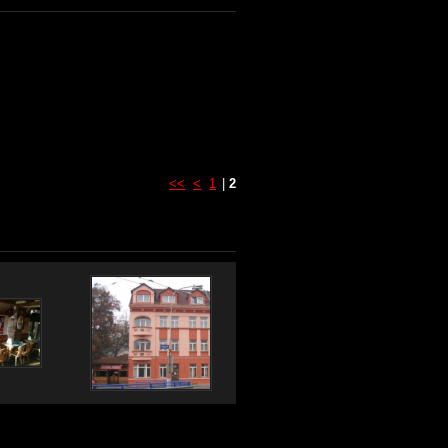
<<
<
1
|
2