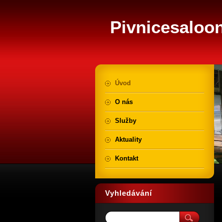
Pivnicesaloo
Úvod
O nás
Služby
Aktuality
Kontakt
Vyhledávání