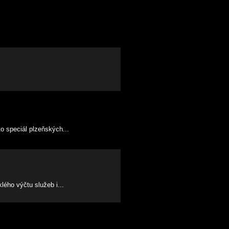
to speciál plzeňských...
lého výčtu služeb i...