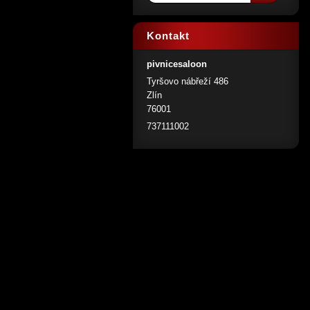
Kontakt
pivnicesaloon
Tyršovo nábřeží 486
Zlín
76001
737111002