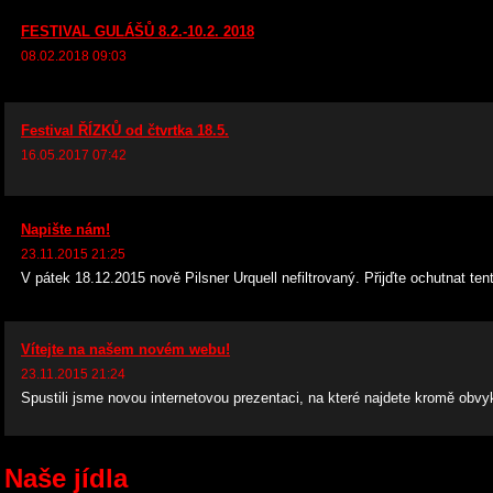
FESTIVAL GULÁŠŮ 8.2.-10.2. 2018
08.02.2018 09:03
Festival ŘÍZKŮ od čtvrtka 18.5.
16.05.2017 07:42
Napište nám!
23.11.2015 21:25
V pátek 18.12.2015 nově Pilsner Urquell nefiltrovaný. Přijďte ochutnat ten
Vítejte na našem novém webu!
23.11.2015 21:24
Spustili jsme novou internetovou prezentaci, na které najdete kromě obvyk
Naše jídla