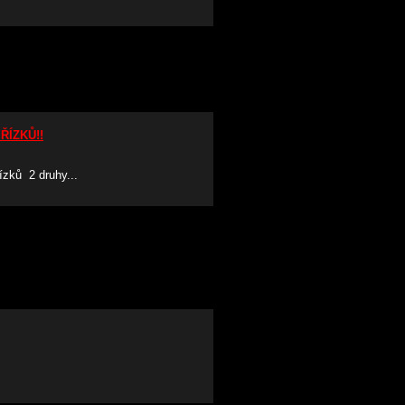
 ŘÍZKŮ!!
řízků 2 druhy...