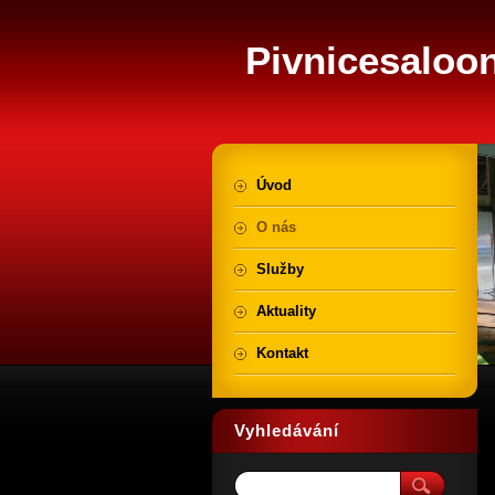
Pivnicesaloo
Úvod
O nás
Služby
Aktuality
Kontakt
Vyhledávání