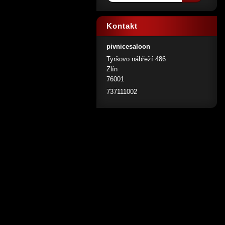
Kontakt
pivnicesaloon
Tyršovo nábřeží 486
Zlín
76001
737111002