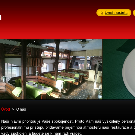
n
Úvodní stránka
Úvod
>
O nás
Naší hlavní prioritou je Vaše spokojenost. Proto Vám náš vyškolený personál 
profesionálnímu přístupu přidáváme příjemnou atmosféru naší restaurace a 
vždy spokojeni a budete se k nám rádi vracet.