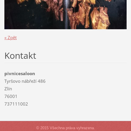
« Zpět
Kontakt
pivnicesaloon
Tyršovo nábřeží 486
Zlín
76001
737111002
© 2015 Všechna práva vyhrazena.