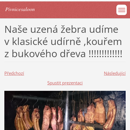
Pivnicesaloon
Naše uzená žebra udíme
v klasické udírně ,kouřem
z bukového dřeva !!!!!!!!!!!!!
Předchozí
Následující
Spustit prezentaci